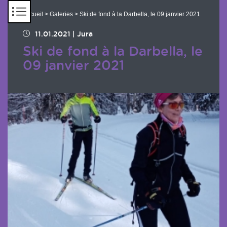
Panneau de gestion des cookies
Accueil
>
Galeries
> Ski de fond à la Darbella, le 09 janvier 2021
11.01.2021
|
Jura
Ski de fond à la Darbella, le
09 janvier 2021
Chargement des images en cours...